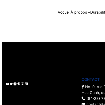
Accueil
À propos
Durabili
CONTACT
YouTube
Twitter
Facebook
Pinterest
Instagram
LinkedIn
No. 9, rue 
Huu Canh, q
(84-28) 7
contact@s