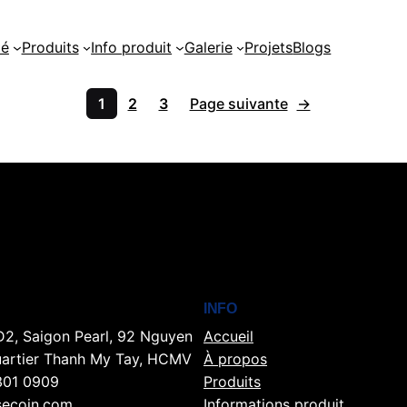
té
Produits
Info produit
Galerie
Projets
Blogs
1
2
3
Page suivante
→
INFO
D2, Saigon Pearl, 92 Nguyen
Accueil
uartier Thanh My Tay, HCMV
À propos
301 0909
Produits
ecoin.com
Informations produit