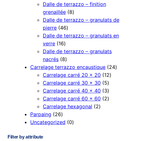
s
d
c
d
8
o
p
Dalle de terrazzo – finition
8
u
t
u
p
d
r
grenaillée
8
p
c
s
c
r
u
o
Dalle de terrazzo – granulats de
4
r
t
t
o
c
d
pierre
46
6
o
s
s
d
t
u
Dalle de terrazzo – granulats en
1
p
d
u
s
c
verre
16
6
r
u
c
t
Dalle de terrazzo – granulats
p
8
o
c
t
s
nacrés
8
r
p
d
t
s
2
Carrelage terrazzo encaustique
24
o
r
u
s
1
4
Carrelage carré 20 × 20
12
d
o
c
5
2
p
Carrelage carré 30 × 30
5
u
d
t
p
3
p
r
Carrelage carré 40 × 40
3
c
u
s
r
p
2
r
o
Carrelage carré 60 × 60
2
t
c
2
o
r
p
o
d
Carrelage hexagonal
2
2
s
t
p
d
o
r
d
u
Parpaing
26
6
s
0
r
u
d
o
u
c
Uncategorized
0
p
p
o
c
u
d
c
t
Filter by attribute
r
r
d
t
c
u
t
s