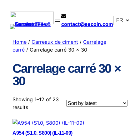
contact@secoin.com
Home
/
Carreaux de ciment
/
Carrelage
carré
/ Carrelage carré 30 × 30
Carrelage carré 30 ×
30
Showing 1–12 of 23
S
results
o
r
t
A954 (S1.0, S800) (IL-11-09)
e