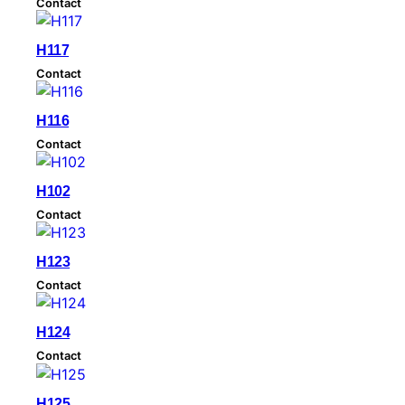
Contact
d
b
H117
y
Contact
l
a
H116
t
Contact
e
s
H102
t
Contact
H123
Contact
H124
Contact
H125