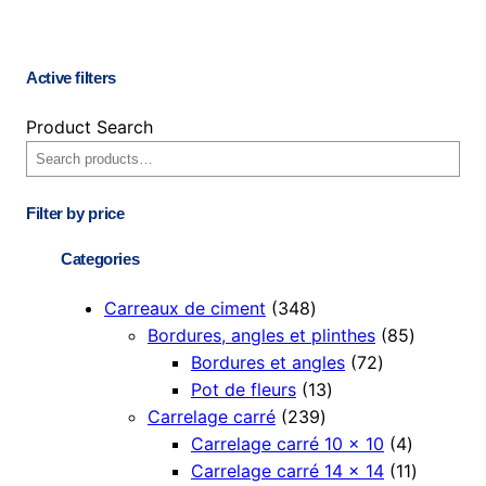
Active filters
Product Search
Filter by price
Categories
3
Carreaux de ciment
348
4
8
Bordures, angles et plinthes
85
8
7
5
Bordures et angles
72
p
1
2
p
Pot de fleurs
13
r
2
3
p
r
Carrelage carré
239
o
3
p
r
4
o
Carrelage carré 10 × 10
4
d
9
r
o
p
d
1
Carrelage carré 14 × 14
11