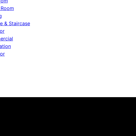
oom
g Room
g
e & Staircase
or
rcial
ation
or