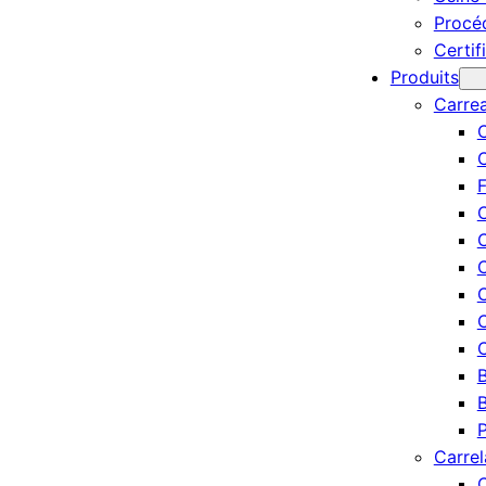
Procé
Certif
Produits
Carre
C
F
C
C
C
C
C
C
B
B
P
Carrel
C