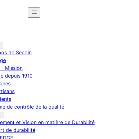
pos de Secoin
ge
 – Mission
re depuis 1910
sines
tisans
ients
e de contrôle de la qualité
ment et Vision en matière de Durabilité
t de durabilité
 EDGE