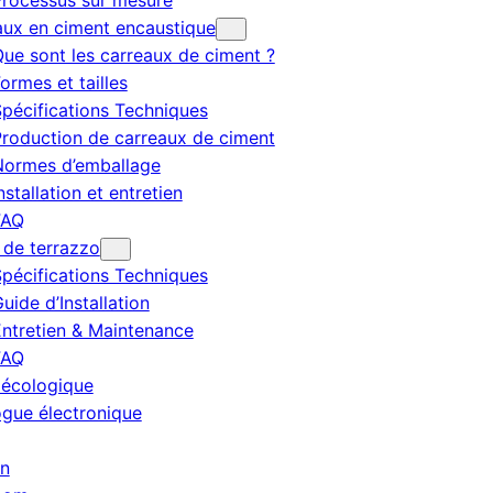
rocessus sur mesure
aux en ciment encaustique
ue sont les carreaux de ciment ?
ormes et tailles
pécifications Techniques
roduction de carreaux de ciment
Normes d’emballage
nstallation et entretien
FAQ
 de terrazzo
pécifications Techniques
uide d’Installation
ntretien & Maintenance
FAQ
 écologique
ogue électronique
en