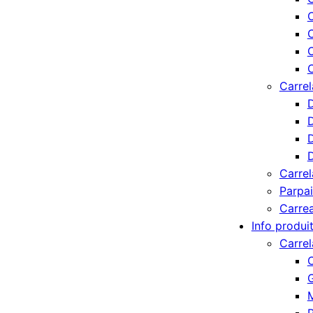
C
C
C
Carrel
D
D
D
D
Carrel
Parpa
Carre
Info produi
Carre
G
M