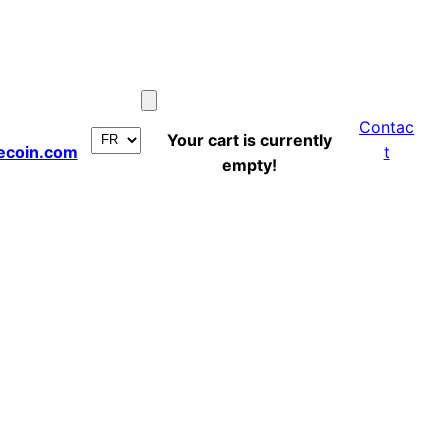
Contac
Your cart is currently
ecoin.com
t
empty!