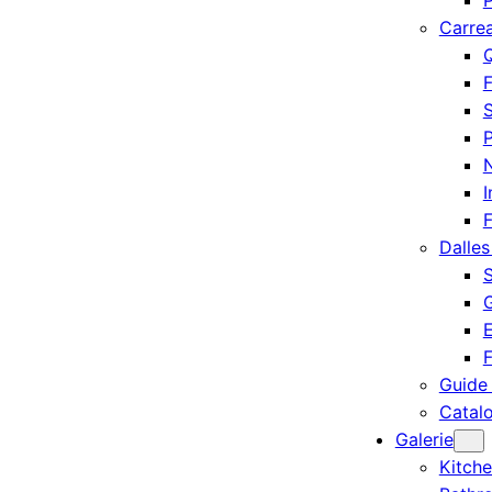
P
Carre
Q
F
S
P
I
Dalles
S
G
E
Guide
Catal
Galerie
Kitch