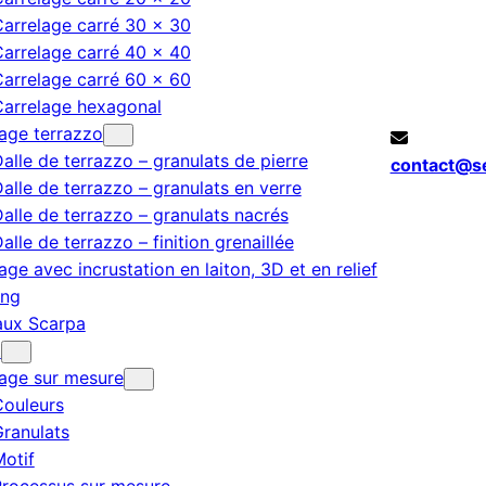
arrelage carré 30 × 30
arrelage carré 40 × 40
arrelage carré 60 × 60
Carrelage hexagonal
age terrazzo
alle de terrazzo – granulats de pierre
contact@s
alle de terrazzo – granulats en verre
alle de terrazzo – granulats nacrés
alle de terrazzo – finition grenaillée
age avec incrustation en laiton, 3D et en relief
ing
aux Scarpa
t
lage sur mesure
Couleurs
ranulats
otif