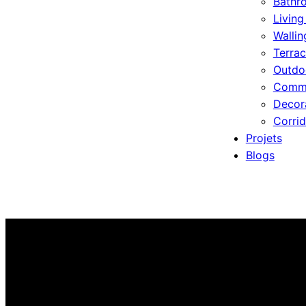
Bathr
Livin
Wallin
Terrac
Outdo
Comme
Decor
Corrid
Projets
Blogs