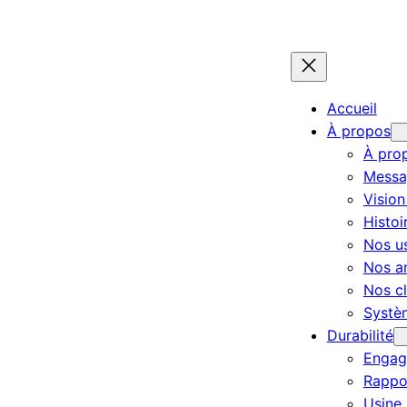
Accueil
À propos
À pro
Messa
Vision
Histoi
Nos u
Nos ar
Nos cl
Systèm
Durabilité
Engage
Rappor
Usine