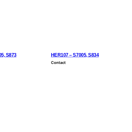
05, S873
HER107 – S7005, S834
Contact