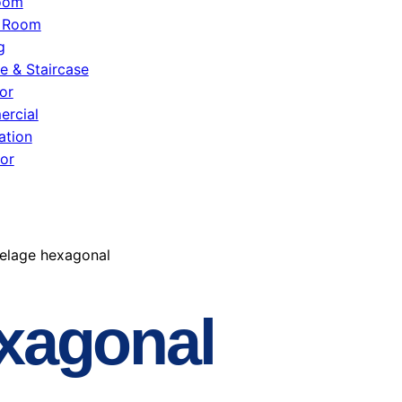
oom
g Room
g
e & Staircase
or
rcial
ation
or
elage hexagonal
exagonal