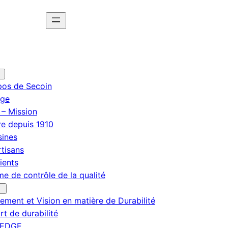
pos de Secoin
ge
 – Mission
re depuis 1910
sines
tisans
ients
e de contrôle de la qualité
ment et Vision en matière de Durabilité
t de durabilité
 EDGE