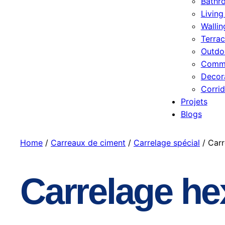
Bathr
Livin
Wallin
Terrac
Outdo
Comme
Decor
Corrid
Projets
Blogs
Home
/
Carreaux de ciment
/
Carrelage spécial
/ Carr
Carrelage h