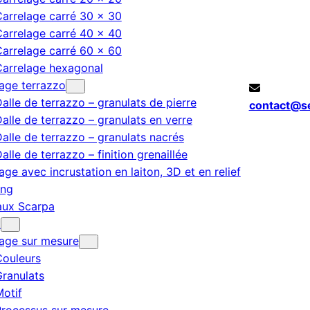
arrelage carré 30 × 30
arrelage carré 40 × 40
arrelage carré 60 × 60
Carrelage hexagonal
age terrazzo
alle de terrazzo – granulats de pierre
contact@s
alle de terrazzo – granulats en verre
alle de terrazzo – granulats nacrés
alle de terrazzo – finition grenaillée
age avec incrustation en laiton, 3D et en relief
ing
aux Scarpa
t
lage sur mesure
Couleurs
ranulats
otif