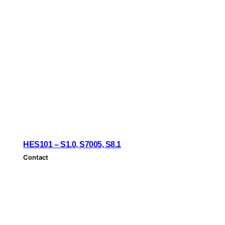
HES101 – S1.0, S7005, S8.1
Contact