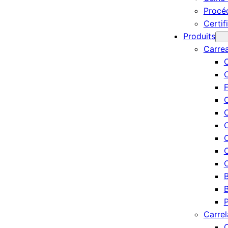
Procé
Certif
Produits
Carre
C
F
C
C
C
C
C
C
B
B
P
Carrel
C