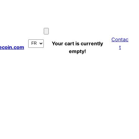
Contac
Your cart is currently
ecoin.com
t
empty!