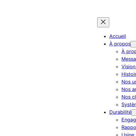
Accueil
À propos
À pro
Messa
Vision
Histoi
Nos u
Nos ar
Nos cl
Systèm
Durabilité
Engage
Rappor
Usine