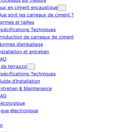
rocessus sur mesure
aux en ciment encaustique
ue sont les carreaux de ciment ?
ormes et tailles
pécifications Techniques
roduction de carreaux de ciment
Normes d’emballage
nstallation et entretien
FAQ
 de terrazzo
pécifications Techniques
uide d’Installation
ntretien & Maintenance
FAQ
 écologique
ogue électronique
en