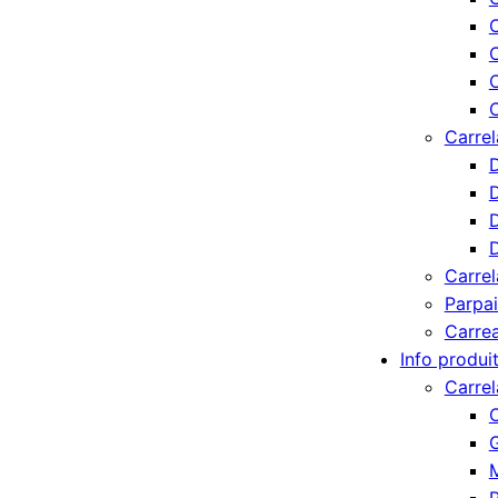
C
C
C
Carrel
D
D
D
D
Carrel
Parpa
Carre
Info produi
Carre
G
M