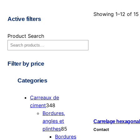
Showing 1–12 of 15 
Active filters
Product Search
Filter by price
Categories
Carreaux de
3
ciment
348
4
Bordures,
8
angles et
Carrelage hexagonal
p
8
plinthes
85
Contact
r
5
Bordures