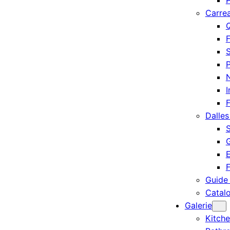
P
Carre
Q
F
S
P
I
Dalles
S
G
E
Guide
Catal
Galerie
Kitch