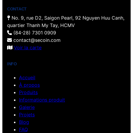
b
e
o
r
g
d
CONTACT
e
r
o
e
r
I
No. 9, rue D2, Saigon Pearl, 92 Nguyen Huu Canh,
k
s
a
n
quartier Thanh My Tay, HCMV
t
m
(84-28) 7301 0909
contact@secoin.com
Voir la carte
INFO
Accueil
À propos
Produits
Informations produit
Galerie
Projets
Blog
FAQ