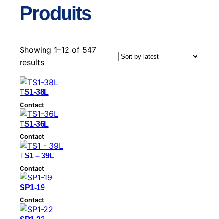
Produits
Showing 1–12 of 547
S
results
o
r
TS1-38L
t
Contact
e
d
TS1-36L
b
Contact
y
TS1 – 39L
l
Contact
a
t
SP1-19
e
Contact
s