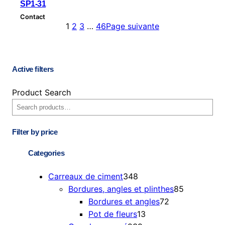
SP1-31
Contact
1
2
3
…
46
Page suivante
Active filters
Product Search
Filter by price
Categories
3
Carreaux de ciment
348
4
8
Bordures, angles et plinthes
85
8
7
5
Bordures et angles
72
p
1
2
p
Pot de fleurs
13