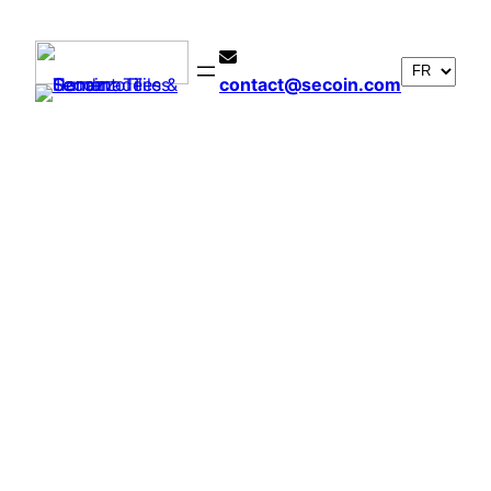
Aller
au
contenu
contact@secoin.com