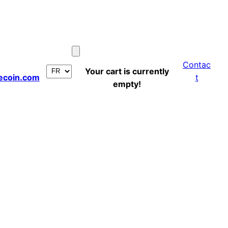
Contac
Your cart is currently
ecoin.com
t
empty!