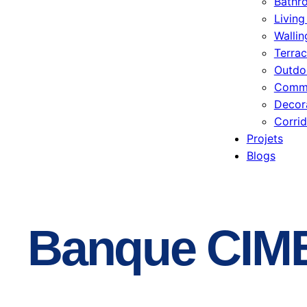
Bathr
Livin
Wallin
Terrac
Outdo
Comme
Decor
Corrid
Projets
Blogs
Banque CIMB 