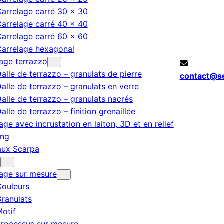
arrelage carré 30 × 30
arrelage carré 40 × 40
arrelage carré 60 × 60
Carrelage hexagonal
age terrazzo
alle de terrazzo – granulats de pierre
contact@s
alle de terrazzo – granulats en verre
alle de terrazzo – granulats nacrés
alle de terrazzo – finition grenaillée
age avec incrustation en laiton, 3D et en relief
ing
aux Scarpa
t
lage sur mesure
Couleurs
ranulats
otif