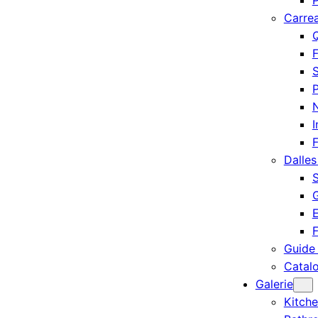
P
Carre
Q
F
S
P
I
Dalles
S
G
E
Guide
Catal
Galerie
Kitch