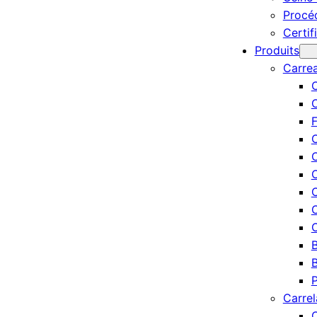
Procé
Certif
Produits
Carre
C
F
C
C
C
C
C
C
B
B
P
Carrel
C