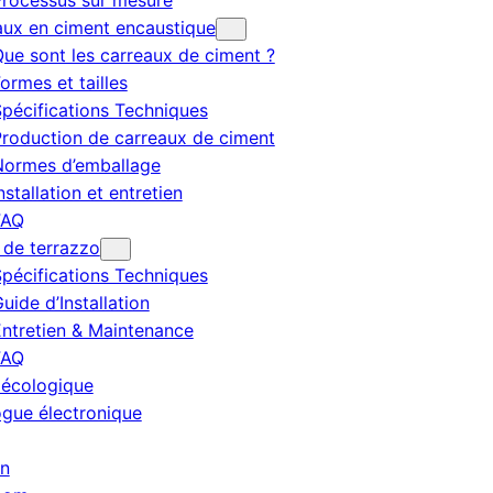
rocessus sur mesure
aux en ciment encaustique
ue sont les carreaux de ciment ?
ormes et tailles
pécifications Techniques
roduction de carreaux de ciment
Normes d’emballage
nstallation et entretien
FAQ
 de terrazzo
pécifications Techniques
uide d’Installation
ntretien & Maintenance
FAQ
 écologique
ogue électronique
en