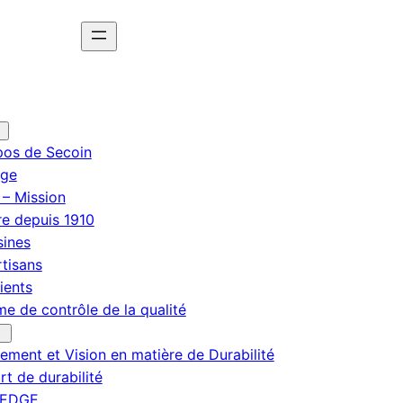
pos de Secoin
ge
 – Mission
re depuis 1910
sines
tisans
ients
e de contrôle de la qualité
ment et Vision en matière de Durabilité
t de durabilité
 EDGE