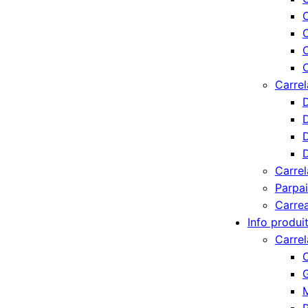
C
C
C
Carrel
D
D
D
D
Carrel
Parpa
Carre
Info produi
Carre
G
M