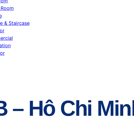
oom
g Room
g
e & Staircase
or
rcial
ation
or
– Hô Chi Minh