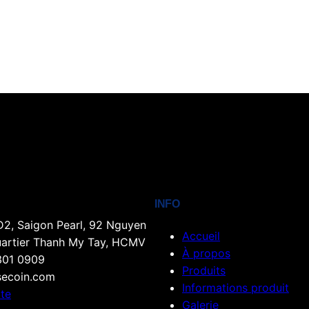
INFO
D2, Saigon Pearl, 92 Nguyen
Accueil
uartier Thanh My Tay, HCMV
À propos
301 0909
Produits
ecoin.com
Informations produit
rte
Galerie