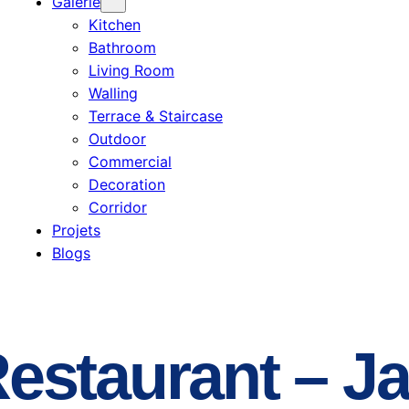
Galerie
Kitchen
Bathroom
Living Room
Walling
Terrace & Staircase
Outdoor
Commercial
Decoration
Corridor
Projets
Blogs
Restaurant – J