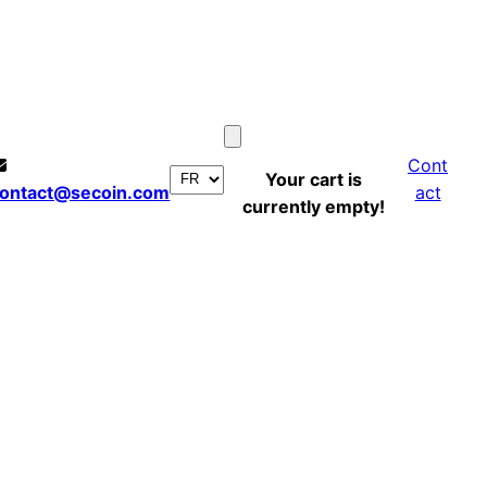
Cont
Your cart is
ontact@secoin.com
act
currently empty!